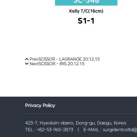
Prev
SCISSOR - LAGRANGE
20.12.15
Next
SCISSOR - IRIS
20.12.15
Privacy Policy
423-7, Hyeoksin-daero, Dong-gu, Daegu, Korea
TEL : +82-53-965-2873 | E-MAIL : surgidentcoltd