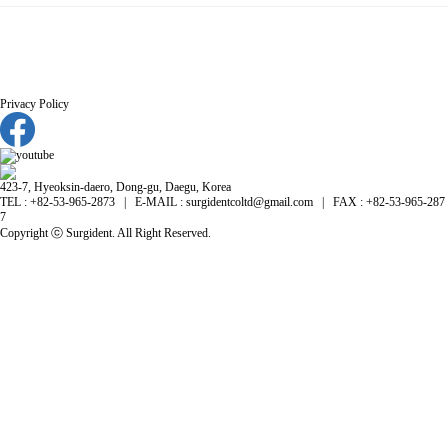
Privacy Policy
423-7, Hyeoksin-daero, Dong-gu, Daegu, Korea
TEL : +82-53-965-2873 | E-MAIL : surgidentcoltd@gmail.com | FAX : +82-53-965-287
7
Copyright ⓒ Surgident. All Right Reserved.