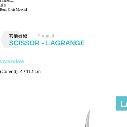
口腔矫正
基台
Bone Graft Material
其他器械
Surgical
SCISSOR - LAGRANGE
Overview
(Curved)14 / 11.5cm