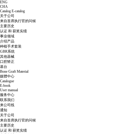
ENG
CHA
Catalog
E-catalog
关于公司
来自首席执行官的问候
主要历史
认证 和 获奖实绩
事业领域
介绍产品
种植手术套装
GBR系统
其他器械
口腔矫正
基台
Bone Graft Material
媒體中心
Catalogue
E-book
User manual
服务中心
联系我们
来公司线
通知
关于公司
来自首席执行官的问候
主要历史
认证 和 获奖实绩